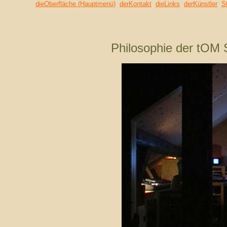
dieOberfläche (Hauptmenü)
derKontakt
dieLinks
derKünstler
S
Philosophie der tOM