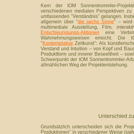
Kern der tOM Sonnentrommler-Projekte
verschiedenen medialen Perspektiven zu b
umfassenden "Verständnis" gelangen. Insb
allgemein über "
die sechs Sinne
" – wird
multimediale Ausstellung, Film, interak
Entschleunigungs-Aktionen
eine Verbi
Wahrnehmungsweisen erreicht. Die t
"
Kontemplative
Zeitkunst": Als künstleris
Verstand und Intuition – von Kopf und Bau
Produktform und innerer Beseeltheit – so
Schwerpunkt der tOM Sonnentrommler-Arbei
allmählichen Weg der Projektentstehung.
Unterschied zu
Grundsätzlich unterscheiden sich die Pr
Produktionen" in verschiedener Weise (sie