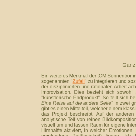
Ganzh
Ein weiteres Merkmal der tOM Sonnentrommle
sogenannten "
Zufall
" zu integrieren und so
der disziplinierten und rationalen Arbeit ach
Improvisation. Dies bezieht sich sowohl 
"künstlerische Endprodukt". So teilt sich b
Eine Reise auf die andere Seite"
in zwei gr
gibt es einen Mittelteil, welcher einem klas
das Projekt beschreibt. Auf der anderen 
analytische Teil von reinen Bildkomposit
visuell um und lassen Raum für eigene Inte
Hirnhälfte aktiviert, in welcher Emotionen
empfundene Zeit(losigkeit) liegen. Ic