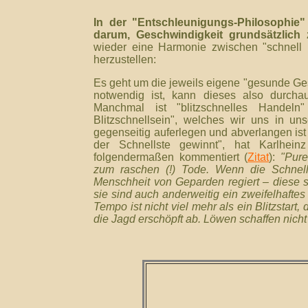
In der "Entschleunigungs-Philosophie"
darum, Geschwindigkeit grundsätzlich
wieder
eine Harmonie zwischen "schnell u
herzustellen:
Es geht um die jeweils eigene "gesunde Ge
notwendig ist, kann dieses also durch
Manchmal ist "blitzschnelles Handeln
Blitzschnellsein", welches wir uns in un
gegenseitig auferlegen und abverlangen ist
der Schnellste gewinnt", hat Karlhei
folgendermaßen kommentiert (
Zitat
):
"Pure
zum raschen (!) Tode. Wenn die Schnel
Menschheit von Geparden regiert – diese 
sie sind auch anderweitig ein zweifelhaftes 
Tempo ist nicht viel mehr als ein Blitzsta
die Jagd erschöpft ab. Löwen schaffen nich