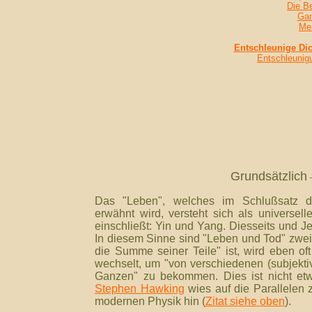
Die B
Gan
Men
Entschleunige Dic
Entschleunigu
Grundsätzlich
Das "Leben", welches im Schlußsatz d
erwähnt wird, versteht sich als universe
einschließt: Yin und Yang. Diesseits und J
In diesem Sinne sind "Leben und Tod" zwe
die Summe seiner Teile" ist, wird eben of
wechselt, um "von
verschiedenen (subjekti
Ganzen" zu bekommen.
Dies ist nicht e
Stephen Hawking
wies auf die Parallelen
modernen Physik hin (
Zitat siehe oben
).