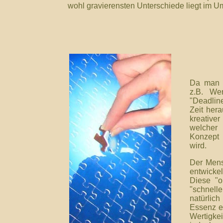
wohl gravierensten Unterschiede liegt im U
Da man b
z.B. Wer
"Deadlin
Zeit hera
kreative
welcher
Konzept 
wird.
Der Mensc
entwicke
Diese "o
"schnel
natürlic
Essenz e
Wertigke